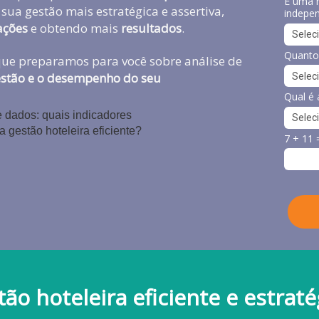
É uma 
 sua gestão mais estratégica e assertiva,
indepe
ações
e obtendo mais
resultados
.
Quanto
ue preparamos para você sobre análise de
estão e o desempenho do seu
Qual é 
7 + 11 
ão hoteleira eficiente e estraté