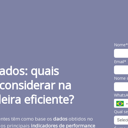
Nome*
Email*
ados: quais
Nome d
 considerar na
eira eficiente?
Whats
Qual se
entes têm como base os
dados
obtidos no
 os principais
indicadores de performance