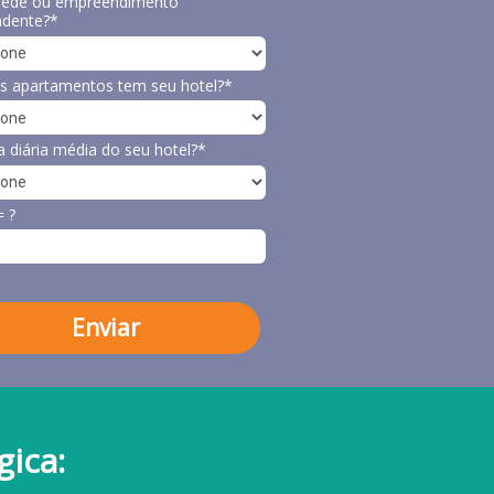
rede ou empreendimento
ndente?*
s apartamentos tem seu hotel?*
a diária média do seu hotel?*
= ?
Enviar
gica: